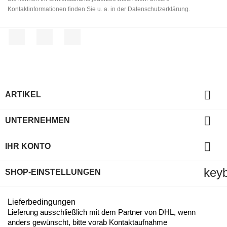
Kontaktinformationen finden Sie u. a. in der Datenschutzerklärung.
Facebook
YouTube
Instagram

ARTIKEL

UNTERNEHMEN

IHR KONTO
key
SHOP-EINSTELLUNGEN
Lieferbedingungen
Lieferung ausschließlich mit dem Partner von DHL, wenn
anders gewünscht, bitte vorab Kontaktaufnahme