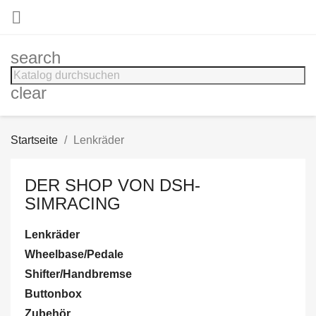

search
clear
Startseite
Lenkräder
DER SHOP VON DSH-
SIMRACING
Lenkräder
Wheelbase/Pedale
Shifter/Handbremse
Buttonbox
Zubehör